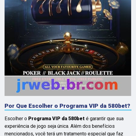
Por Que Escolher o Programa VIP da 580bet?
Escolher o
Programa VIP da 580bet
é garantir que sua
experiência de jogo seja única. Além dos benefícios
mencionados, você terá um tratamento especial que faz