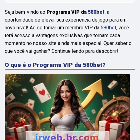
Seja bem-vindo ao
Programa VIP da
580bet
, a
oportunidade de elevar sua experiência de jogo para um
novo nível! Ao se tornar um membro VIP da
580bet
, você
terá acesso a vantagens exclusivas que tornam cada
momento no nosso site ainda mais especial. Quer saber o
que você vai ganhar? Continue lendo para descobrir!
O que é o Programa VIP da 580bet?