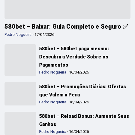
Destaques da Plataforma
Vai fundo nos jogos mais populares do Brasil,
580bet – Baixar: Guia Completo e Seguro ✅
como roleta, blackjack, caça-níqueis, além de
Pedro Nogueira
·
17/04/2026
apostas ao vivo que te deixam na ponta da
cadeira. O app 580bet é uma mão na roda pra
580bet
580bet – 580bet paga mesmo:
quem gosta de jogar pelo celular, com uma
–
Descubra a Verdade Sobre os
interface intuitiva e carregamento ultra rápido. E
580bet
Pagamentos
sem papo furado: promoções mais quentinhas
paga
Pedro Nogueira
·
16/04/2026
que final de Libertadores, além de um sistema
mesmo:
de pagamentos que não te deixa na mão. (tá
Descubra
580bet
580bet – Promoções Diárias: Ofertas
valendo demais!)
a
–
que Valem a Pena
Verdade
Promoções
Pedro Nogueira
·
16/04/2026
Se liga: a plataforma também oferece o famoso
Sobre
Diárias:
580bet org telegram
, uma comunidade que troca
os
Ofertas
580bet
580bet – Reload Bonus: Aumente Seus
dicas, bônus exclusivos e suporte direto. Bora lá
Pagamentos
que
–
Ganhos
conferir? É só fazer login no
580bet com
seu
Valem
Reload
Pedro Nogueira
·
16/04/2026
cadastro e se jogar nos melhores jogos da