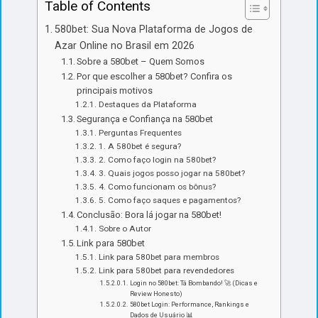
Table of Contents
580bet: Sua Nova Plataforma de Jogos de
Azar Online no Brasil em 2026
Sobre a 580bet – Quem Somos
Por que escolher a 580bet? Confira os
principais motivos
Destaques da Plataforma
Segurança e Confiança na 580bet
Perguntas Frequentes
1. A 580bet é segura?
2. Como faço login na 580bet?
3. Quais jogos posso jogar na 580bet?
4. Como funcionam os bônus?
5. Como faço saques e pagamentos?
Conclusão: Bora lá jogar na 580bet!
Sobre o Autor
Link para 580bet
Link para 580bet para membros
Link para 580bet para revendedores
Login no 580bet: Tá Bombando! 🚀 (Dicas e
Review Honesto)
580bet Login: Performance, Rankings e
Dados de Usuário 📊