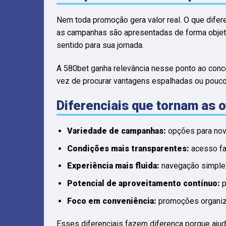
Nem toda promoção gera valor real. O que difer
as campanhas são apresentadas de forma objetiv
sentido para sua jornada.
A 580bet ganha relevância nesse ponto ao conc
vez de procurar vantagens espalhadas ou pouco e
Diferenciais que tornam as o
Variedade de campanhas:
opções para novo
Condições mais transparentes:
acesso fac
Experiência mais fluida:
navegação simples 
Potencial de aproveitamento contínuo:
p
Foco em conveniência:
promoções organiza
Esses diferenciais fazem diferença porque ajud