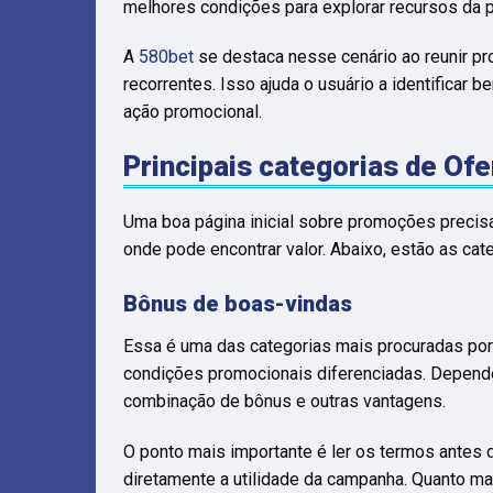
melhores condições para explorar recursos da p
A
580bet
se destaca nesse cenário ao reunir p
recorrentes. Isso ajuda o usuário a identificar
ação promocional.
Principais categorias de Ofe
Uma boa página inicial sobre promoções precisa
onde pode encontrar valor. Abaixo, estão as ca
Bônus de boas-vindas
Essa é uma das categorias mais procuradas por
condições promocionais diferenciadas. Dependen
combinação de bônus e outras vantagens.
O ponto mais importante é ler os termos antes d
diretamente a utilidade da campanha. Quanto mai