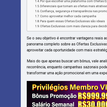
Por que escolher uma plataforma com Ofertas 
Diferenciais que tornam as ofertas mais atrativa
Confiança, segurança e transparência nas pro
Como aproveitar melhor cada campanha
Para quem essas Ofertas Exclusivas são ideais
Ofertas Exclusivas com mais clareza para decidi
Se o seu objetivo é encontrar vantagens reais 
panorama completo sobre as Ofertas Exclusiva
aproveitar cada oportunidade com mais estratég
Mais do que apenas buscar um bônus, vale anal
recorrência, enquanto campanhas sazonais podem
transformar uma ação promocional em uma exper