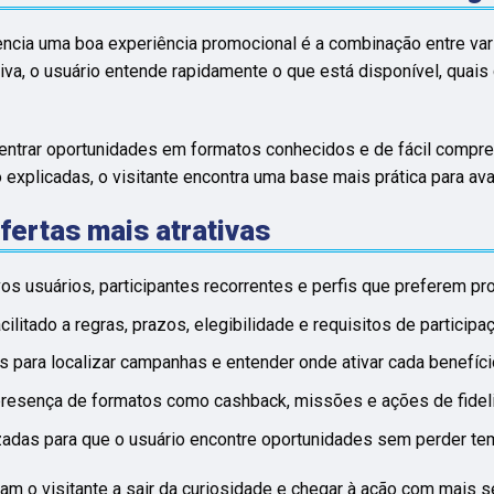
encia uma boa experiência promocional é a combinação entre var
a, o usuário entende rapidamente o que está disponível, quais 
entrar oportunidades em formatos conhecidos e de fácil compre
xplicadas, o visitante encontra uma base mais prática para ava
fertas mais atrativas
s usuários, participantes recorrentes e perfis que preferem p
ilitado a regras, prazos, elegibilidade e requisitos de participa
para localizar campanhas e entender onde ativar cada benefíci
resença de formatos como cashback, missões e ações de fidel
das para que o usuário encontre oportunidades sem perder te
am o visitante a sair da curiosidade e chegar à ação com mais s