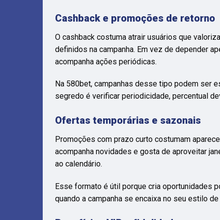
Cashback e promoções de retorno
O cashback costuma atrair usuários que valoriza
definidos na campanha. Em vez de depender ape
acompanha ações periódicas.
Na 580bet, campanhas desse tipo podem ser es
segredo é verificar periodicidade, percentual d
Ofertas temporárias e sazonais
Promoções com prazo curto costumam aparecer 
acompanha novidades e gosta de aproveitar jan
ao calendário.
Esse formato é útil porque cria oportunidades 
quando a campanha se encaixa no seu estilo de