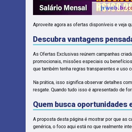
Aproveite agora as ofertas disponíveis e veja 
Descubra vantagens pensada
As Ofertas Exclusivas reúnem campanhas criadas
promocionais, missões especiais ou benefícios 
que também tenha regras transparentes e uso c
Na prática, isso significa observar detalhes co
resgate. Quando tudo isso é apresentado de form
Quem busca oportunidades e
A proposta desta página é mostrar por que as c
genérica, o foco aqui está no que realmente int