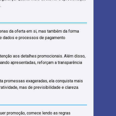
.
enas da oferta em si, mas também da forma
o de dados e processos de pagamento
atenção aos detalhes promocionais. Além disso,
quando apresentadas, reforçam a transparência
ta promessas exageradas, ela conquista mais
tividade, mas de previsibilidade e clareza.
alquer promoção, comece lendo as regras