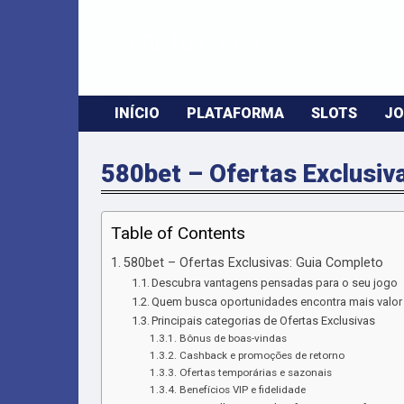
Skip
to
content
INÍCIO
PLATAFORMA
SLOTS
JO
580bet – Ofertas Exclusiv
Table of Contents
580bet – Ofertas Exclusivas: Guia Completo
Descubra vantagens pensadas para o seu jogo
Quem busca oportunidades encontra mais valor
Principais categorias de Ofertas Exclusivas
Bônus de boas-vindas
Cashback e promoções de retorno
Ofertas temporárias e sazonais
Benefícios VIP e fidelidade