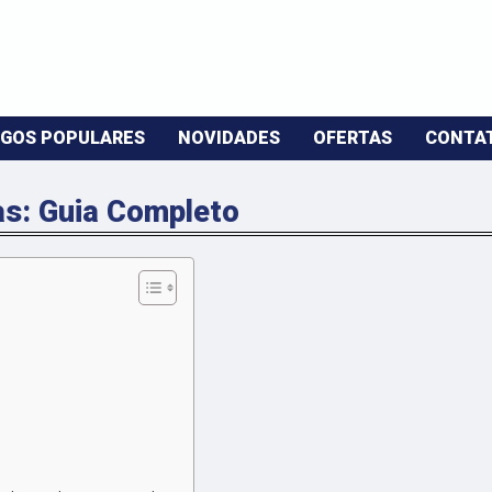
GOS POPULARES
NOVIDADES
OFERTAS
CONTA
as: Guia Completo