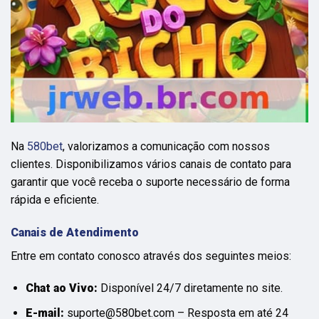
Na
580bet
, valorizamos a comunicação com nossos
clientes. Disponibilizamos vários canais de contato para
garantir que você receba o suporte necessário de forma
rápida e eficiente.
Canais de Atendimento
Entre em contato conosco através dos seguintes meios:
Chat ao Vivo:
Disponível 24/7 diretamente no site.
E-mail:
suporte@580bet.com
– Resposta em até 24