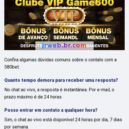
Confira algumas dúvidas comuns sobre o contato com a
580bet:
Quanto tempo demora para receber uma resposta?
No chat ao vivo, a resposta é instantânea. Por e-mail, o
prazo máximo é de 24 horas.
Posso entrar em contato a qualquer hora?
Sim, o chat ao vivo está disponível 24 horas por dia, 7 dias
por semana.