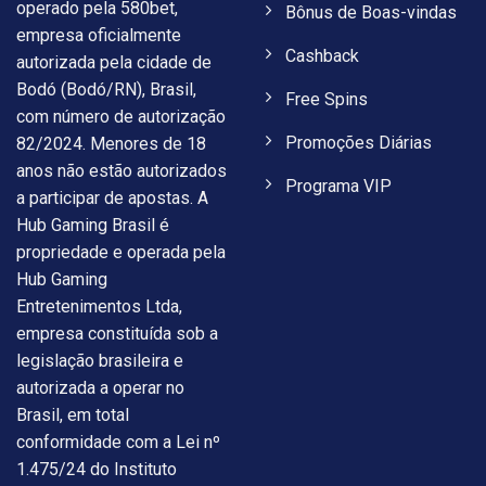
operado pela 580bet,
Bônus de Boas-vindas
empresa oficialmente
Cashback
autorizada pela cidade de
Bodó (Bodó/RN), Brasil,
Free Spins
com número de autorização
Promoções Diárias
82/2024. Menores de 18
anos não estão autorizados
Programa VIP
a participar de apostas. A
Hub Gaming Brasil é
propriedade e operada pela
Hub Gaming
Entretenimentos Ltda,
empresa constituída sob a
legislação brasileira e
autorizada a operar no
Brasil, em total
conformidade com a Lei nº
1.475/24 do Instituto