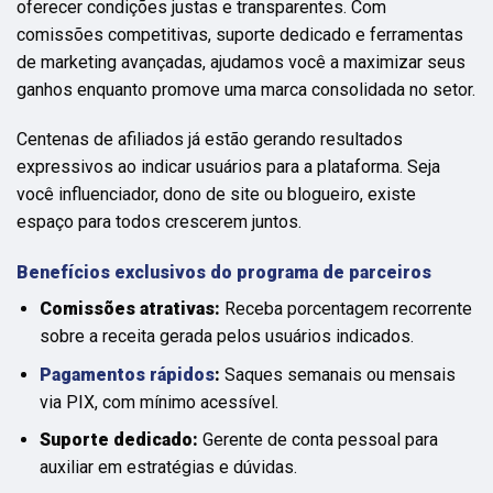
oferecer condições justas e transparentes. Com
comissões competitivas, suporte dedicado e ferramentas
de marketing avançadas, ajudamos você a maximizar seus
ganhos enquanto promove uma marca consolidada no setor.
Centenas de afiliados já estão gerando resultados
expressivos ao indicar usuários para a plataforma. Seja
você influenciador, dono de site ou blogueiro, existe
espaço para todos crescerem juntos.
Benefícios exclusivos do programa de parceiros
Comissões atrativas:
Receba porcentagem recorrente
sobre a receita gerada pelos usuários indicados.
Pagamentos rápidos
:
Saques semanais ou mensais
via PIX, com mínimo acessível.
Suporte dedicado:
Gerente de conta pessoal para
auxiliar em estratégias e dúvidas.