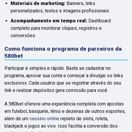
Materiais de marketing:
Banners, links
personalizados, textos e imagens profissionais.
Acompanhamento em tempo real:
Dashboard
completo para monitorar cliques, registros e
conversões.
Como funciona o programa de parceiros da
580bet
Participar é simples e rápido. Basta se cadastrar no
programa, aprovar sua conta e começar a divulgar os links
exclusivos. Cada usuário que se registrar através do seu
link e realizar depósitos gera comissão para você.
A 580bet oferece uma experiência completa com apostas
em futebol, basquete, tênis e dezenas de outros esportes,
além de um
cassino online
repleto de slots, roleta,
blackjack e jogos ao vivo. Isso facilita a conversão dos