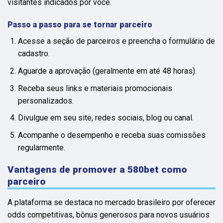
visitantes indicados por você.
Passo a passo para se tornar parceiro
Acesse a seção de parceiros e preencha o formulário de
cadastro.
Aguarde a aprovação (geralmente em até 48 horas).
Receba seus links e materiais promocionais
personalizados.
Divulgue em seu site, redes sociais, blog ou canal.
Acompanhe o desempenho e receba suas comissões
regularmente.
Vantagens de promover a 580bet como
parceiro
A plataforma se destaca no mercado brasileiro por oferecer
odds competitivas, bônus generosos para novos usuários