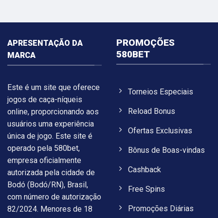
PROMOÇÕES
APRESENTAÇÃO DA
580BET
MARCA
Este é um site que oferece
Torneios Especiais
jogos de caça-níqueis
Reload Bonus
online, proporcionando aos
usuários uma experiência
Ofertas Exclusivas
única de jogo. Este site é
operado pela 580bet,
Bônus de Boas-vindas
empresa oficialmente
Cashback
autorizada pela cidade de
Bodó (Bodó/RN), Brasil,
Free Spins
com número de autorização
Promoções Diárias
82/2024. Menores de 18