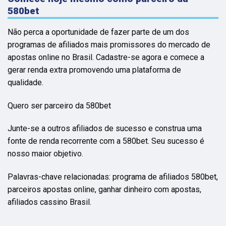
580bet
Não perca a oportunidade de fazer parte de um dos
programas de afiliados mais promissores do mercado de
apostas online no Brasil. Cadastre-se agora e comece a
gerar renda extra promovendo uma plataforma de
qualidade.
Quero ser parceiro da 580bet
Junte-se a outros afiliados de sucesso e construa uma
fonte de renda recorrente com a 580bet. Seu sucesso é
nosso maior objetivo.
Palavras-chave relacionadas: programa de afiliados 580bet,
parceiros apostas online, ganhar dinheiro com apostas,
afiliados cassino Brasil.