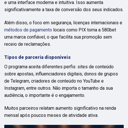
e uma interface moderna e intuitiva. Isso aumenta
significativamente a taxa de conversão dos seus indicados.
Além disso, o foco em segurança, licenças internacionais e
métodos de pagamento
locais como PIX torna a 580bet
uma marca confiável, o que facilita sua promoção sem
receio de reclamações.
Tipos de parceria disponíveis
O programa aceita diferentes perfis: sites de conteúdo
sobre apostas, influenciadores digitais, donos de grupos
de Telegram, criadores de conteúdo no YouTube e
Instagram, entre outros. Não importa o tamanho da sua
audiência, o importante é o engajamento.
Muitos parceiros relatam aumento significativo na renda
mensal após poucos meses de atividade ativa.