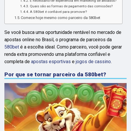
É necessário ter experiência em marketing de afiliados?
Quais são as formas de pagamento das comissões?
A 580bet é confiável para promover?
Comece hoje mesmo como parceiro da 580bet
Se você busca uma oportunidade rentável no mercado de
apostas online no Brasil, o programa de parceiros da
580bet
é a escolha ideal. Como parceiro, você pode gerar
renda extra promovendo uma plataforma confiável e
completa de
apostas esportivas
e
jogos de cassino
.
Por que se tornar parceiro da 580bet?