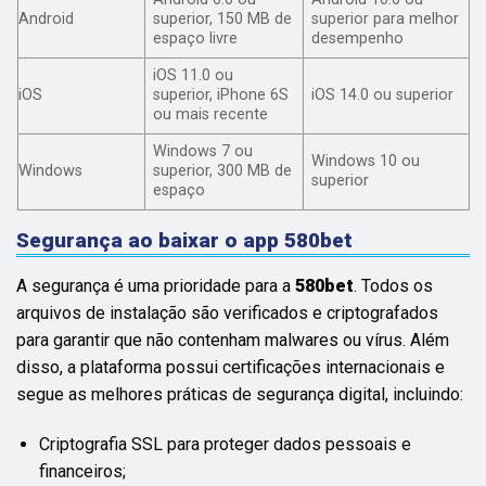
Android
superior, 150 MB de
superior para melhor
espaço livre
desempenho
iOS 11.0 ou
iOS
superior, iPhone 6S
iOS 14.0 ou superior
ou mais recente
Windows 7 ou
Windows 10 ou
Windows
superior, 300 MB de
superior
espaço
Segurança ao baixar o app 580bet
A segurança é uma prioridade para a
580bet
. Todos os
arquivos de instalação são verificados e criptografados
para garantir que não contenham malwares ou vírus. Além
disso, a plataforma possui certificações internacionais e
segue as melhores práticas de segurança digital, incluindo:
Criptografia SSL para proteger dados pessoais e
financeiros;