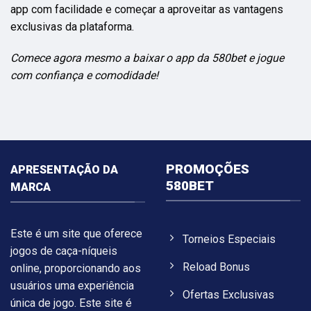
app com facilidade e começar a aproveitar as vantagens
exclusivas da plataforma.
Comece agora mesmo a baixar o app da 580bet e jogue
com confiança e comodidade!
PROMOÇÕES
APRESENTAÇÃO DA
580BET
MARCA
Este é um site que oferece
Torneios Especiais
jogos de caça-níqueis
Reload Bonus
online, proporcionando aos
usuários uma experiência
Ofertas Exclusivas
única de jogo. Este site é