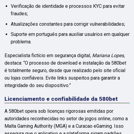
Verificação de identidade e processos KYC para evitar
fraudes;
Atualizações constantes para corrigir vulnerabilidades;
Suporte em português para auxiliar usuários em qualquer
problema.
Especialista fictício em segurança digital,
Mariana Lopes
,
destaca: “O processo de download e instalação da 580bet
é totalmente seguro, desde que realizado pelo site oficial
ou lojas confiáveis. Evite links suspeitos para garantir a
integridade do seu dispositivo.”
Licenciamento e confiabilidade da 580bet
A 580bet opera sob licenças rigorosas emitidas por
autoridades reconhecidas no setor de jogos online, como a
Malta Gaming Authority (MGA) e a Curacao eGaming. Isso
assegura que o aplicativo e a plataforma sigam padrões