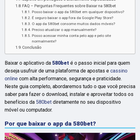
FAQ – Perguntas Frequentes sobre Baixar na 580bet
Posso baixar o app da 580bet em qualquer dispositivo?
É seguro baixar o app fora da Google Play Store?
O app da 580bet consome muitos dados móveis?
Preciso atualizar o app manualmente?
Posso acessar minha conta pelo app e pelo site
normalmente?
Conclusão
Baixar o aplicativo da
580bet
é o passo inicial para quem
deseja usufruir de uma plataforma de apostas e
cassino
online
com alta performance, segurança e praticidade.
Neste guia completo, abordaremos tudo o que você precisa
saber para fazer o download, instalar e aproveitar todos os
benefícios da
580bet
diretamente no seu dispositivo
móvel ou computador.
Por que baixar o app da 580bet?