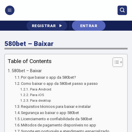
Skip
to
content
REGISTRAR
ENTRAR
580bet – Baixar
Table of Contents
580bet – Baixar
Por que baixar o app da 580bet?
Como baixar o app da 580bet passo a passo
Para Android
Para iOS
Para desktop
Requisitos técnicos para baixar e instalar
Segurança ao baixar o app 580bet
Licenciamento e confiabilidade da 580bet
Métodos de pagamento disponíveis no app
Suporte em português e atendimento especializado