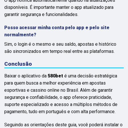
O app notifica automaticamente quando há atualizações
disponíveis. É importante manter o app atualizado para
garantir segurança e funcionalidades.
Posso acessar minha conta pelo app e pelo site
normalmente?
Sim, o login é o mesmo e seu saldo, apostas e histórico
são sincronizados em tempo real entre as plataformas.
Conclusão
Baixar o aplicativo da
580bet
é uma decisão estratégica
para quem busca a melhor experiência em apostas
esportivas e cassino online no Brasil. Além de garantir
segurança e confiabilidade, o app oferece praticidade,
suporte especializado e acesso a múltiplos métodos de
pagamento, tudo em português e com alta performance.
Seguindo as orientações deste guia, você poderá instalar o