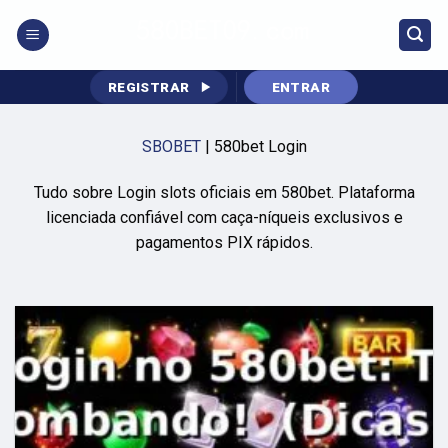
Skip
to
content
REGISTRAR
ENTRAR
SBOBET
|
580bet Login
Tudo sobre Login slots oficiais em 580bet. Plataforma
licenciada confiável com caça-níqueis exclusivos e
pagamentos PIX rápidos.